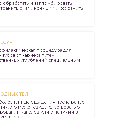
о обработать и запломбировать
странить очаг инфекции и сохранить
ИССУР
офилактическая процедура для
 зубов от кариеса путем
ественных углублений специальным
РОДНЫХ ТЕЛ
т болезненные ощущения после ранее
ия, это может свидетельствовать о
овании каналов или о наличии в
рументов