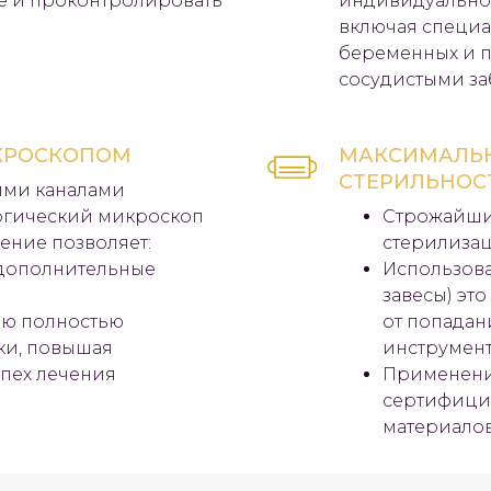
е и проконтролировать
индивидуально,
включая специа
беременных и п
сосудистыми з
КРОСКОПОМ
МАКСИМАЛЬН
СТЕРИЛЬНОС
ыми каналами
огический микроскоп
Строжайши
ение позволяет:
стерилиза
 дополнительные
Использов
завесы) это
ию полностью
от попадан
ки, повышая
инструмен
пех лечения
Применени
сертифици
материало