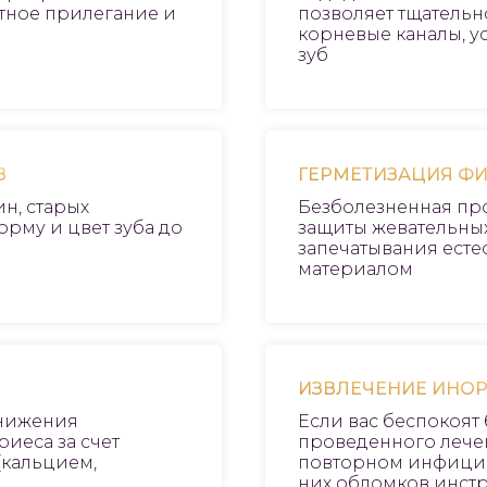
тное прилегание и
позволяет тщательн
корневые каналы, у
зуб
В
ГЕРМЕТИЗАЦИЯ Ф
н, старых
Безболезненная пр
орму и цвет зуба до
защиты жевательных
запечатывания ест
материалом
ИЗВЛЕЧЕНИЕ ИНО
снижения
Если вас беспокоя
иеса за счет
проведенного лечен
(кальцием,
повторном инфицир
них обломков инст