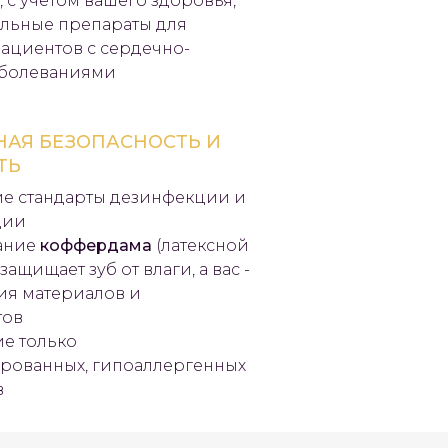
 с учетом вашего здоровья,
льные препараты для
ациентов с сердечно-
аболеваниями
АЯ БЕЗОПАСНОСТЬ И
ТЬ
е стандарты дезинфекции и
ции
ание
коффердама
(латексной
 защищает зуб от влаги, а вас -
ия материалов и
тов
е только
рованных, гипоаллергенных
в