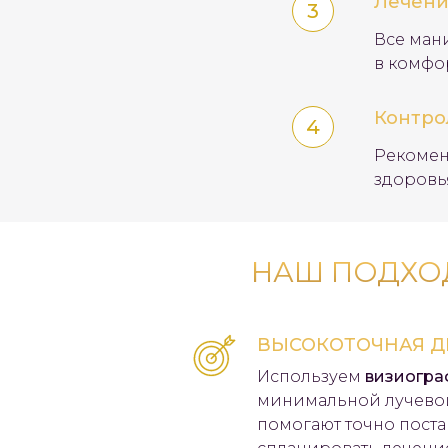
Лечен
Все ман
в комфо
Контро
Рекомен
здоровь
НАШ ПОДХОД
ВЫСОКОТОЧНАЯ Д
Используем
визиогра
минимальной лучевой
помогают точно поста