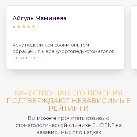
Айгуль Маминева
* * * * *
Хочу поделиться своим опытом
обращения к врачу-ортопеду-стоматологу
Гаянову Руслану Ринатовичу. Доктор
Читать ещё
произвел отличное впечатление с первой
консультации. Он внимательно выслушал
мои жалобы, провел тщательную
диагностику и подробно объяснил все
рекомендации по лечению. Процесс
КАЧЕСТВО НАШЕГО ЛЕЧЕНИЯ
протезирования прошел безболезненно
ПОДТВЕРЖДАЮТ НЕЗАВИСИМЫЕ
РЕЙТИНГИ
Вы можете прочитать отзывы о
стоматологической клинике ELIDENT на
независимых площадках